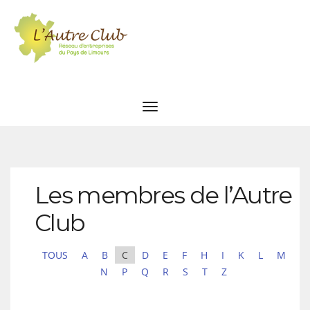
Les membres de l’Autre
Club
TOUS
A
B
C
D
E
F
H
I
K
L
M
N
P
Q
R
S
T
Z