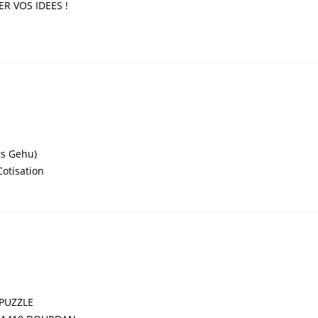
R VOS IDEES !
ts Gehu)
Cotisation
 PUZZLE