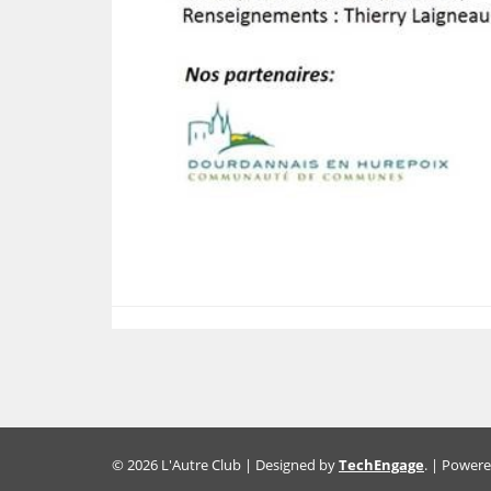
© 2026 L'Autre Club | Designed by
TechEngage
. | Power